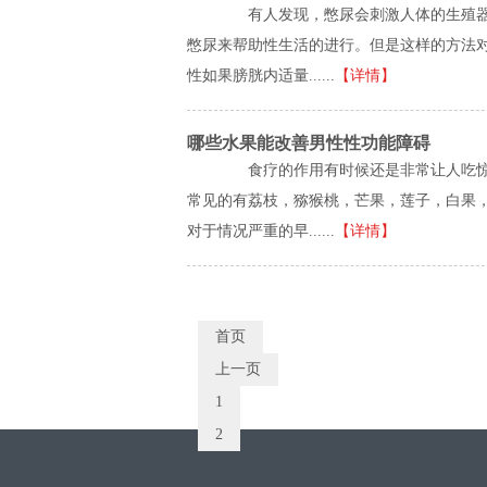
有人发现，憋尿会刺激人体的生殖器
憋尿来帮助性生活的进行。但是这样的方法
性如果膀胱内适量......
【详情】
哪些水果能改善男性性功能障碍
食疗的作用有时候还是非常让人吃惊的
常见的有荔枝，猕猴桃，芒果，莲子，白果
对于情况严重的早......
【详情】
首页
上一页
1
2
3