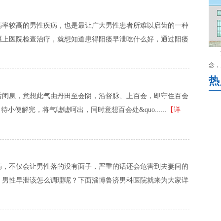
病率较高的男性疾病，也是最让广大男性患者所难以启齿的一种
愿上医院检查治疗，就想知道患得阳痿早泄吃什么好，通过阳痿
念，
热
后闭息，意想此气由丹田至会阴，沿督脉、上百会，即守住百会
小便解完，将气嘘嘘呵出，同时意想百会处&quo......
【详
病，不仅会让男性落的没有面子，严重的话还会危害到夫妻间的
，男性早泄该怎么调理呢？下面淄博鲁济男科医院就来为大家详