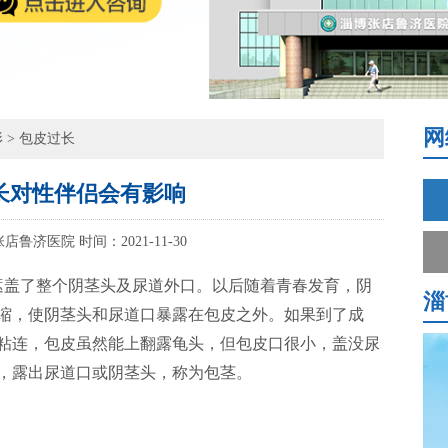
网
形
>
包皮过长
长对性伴侣会有影响
张店鲁济医院
时间：2021-11-30
遮盖了整个阴茎头及尿道外口。以后随着青春发育，阴
淄
缩，使阴茎头和尿道口暴露在包皮之外。如果到了成
粘连，包皮虽然能上翻露龟头，但包皮口很小，盖没尿
，露出尿道口或阴茎头，称为包茎。