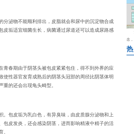
的分泌物不能顺利排出，皮脂就会和尿中的沉淀物合成
包皮垢适宜细菌生长，病菌通过尿道还可以造成尿路感
念，
热
在青春期由于阴茎头被包皮紧紧包住，得不到外界的应
致使性器官发育成熟后的阴茎头冠部的周径比阴茎体明
严重的还会出现龟头畸型。
积。包皮垢为乳白色，有异臭味，由皮质腺分泌物和上
、包皮发炎，还会感染阴茎，进而影响精液中精子的活
育。