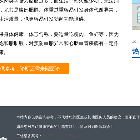
从肉类等摄入脂肪过多，而生活中却久坐少动，无法消
，尤其是腹部肥胖、体重过重容易引发身体代谢异常，
生活质量，也更容易引发勃起功能障碍。
如果身体健康、体形匀称，要适量吃瘦肉、鱼虾等，因为
念，
饱和脂肪酸，对预防血脂异常和心脑血管疾病有一定作
热
康。
供参考，诊断还需来院面诊
本站内容仅供咨询参考，不代替您的医生或其他医务人员的建议，更不宜作
如果您对自己健康方面的问题有疑问，请及时到医院就诊！
工信部备案号：
鲁ICP备14026729号-15